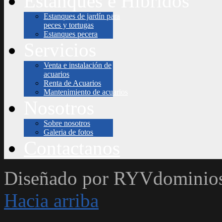
Estanques e Hibridos
Estanques de jardín para
peces y tortugas
Estanques pecera
Servicios
Venta e instalación de
acuarios
Renta de Acuarios
Mantenimiento de acuarios
Nosotros
Sobre nosotros
Galeria de fotos
Contactanos
Diseñado por RYVdominio
Hacia arriba