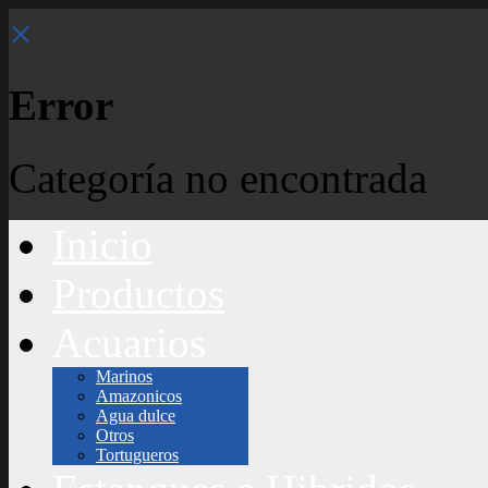
×
Error
Categoría no encontrada
Inicio
Productos
Acuarios
Marinos
Amazonicos
Agua dulce
Otros
Tortugueros