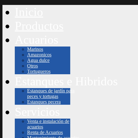
Inicio
Productos
Acuarios
Marinos
Amazonicos
Agua dulce
Otros
Tortugueros
Estanques e Hibridos
Estanques de jardín para
peces y tortugas
Estanques pecera
Servicios
Venta e instalación de
acuarios
Renta de Acuarios
Mantenimiento de acuarios