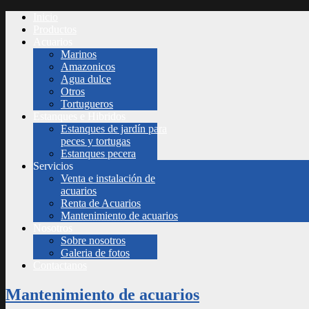
Inicio
Productos
Acuarios
Marinos
Amazonicos
Agua dulce
Otros
Tortugueros
Estanques e Hibridos
Estanques de jardín para
peces y tortugas
Estanques pecera
Servicios
Venta e instalación de
acuarios
Renta de Acuarios
Mantenimiento de acuarios
Nosotros
Sobre nosotros
Galeria de fotos
Contactanos
Mantenimiento de acuarios